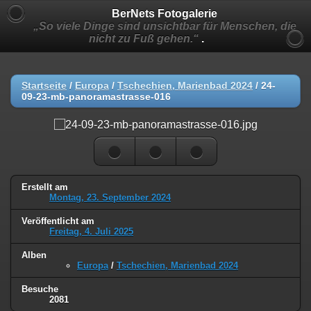
BerNets Fotogalerie
„So viele Dinge sind unsichtbar für Menschen, die
nicht zu Fuß gehen.“
.
Startseite
/
Europa
/
Tschechien, Marienbad 2024
/
24-
09-23-mb-panoramastrasse-016
Erstellt am
Montag, 23. September 2024
Veröffentlicht am
Freitag, 4. Juli 2025
Alben
Europa
/
Tschechien, Marienbad 2024
Besuche
2081