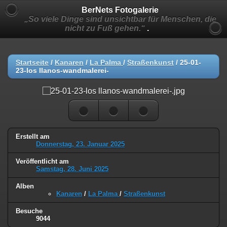
BerNets Fotogalerie
„So viele Dinge sind unsichtbar für Menschen, die
nicht zu Fuß gehen.“
.
Startseite
/
Kanaren
/
La Palma
/
Straßenkunst
/
25-01-
23-los llanos-wandmalerei-
Erstellt am
Donnerstag, 23. Januar 2025
Veröffentlicht am
Samstag, 28. Juni 2025
Alben
Kanaren
/
La Palma
/
Straßenkunst
Besuche
9044