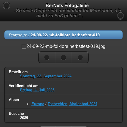
BerNets Fotogalerie
„So viele Dinge sind unsichtbar für Menschen, die
nicht zu Fuß gehen.“
.
Startseite
/
24-09-22-mb-folklore herbstfest-019
Erstellt am
Sonntag, 22. September 2024
Veröffentlicht am
Freitag, 4. Juli 2025
Alben
Europa
/
Tschechien, Marienbad 2024
Besuche
2089