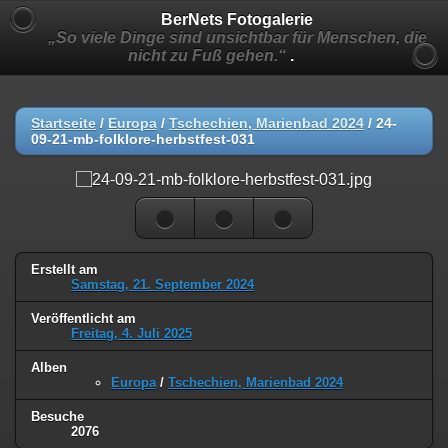
BerNets Fotogalerie
„So viele Dinge sind unsichtbar für Menschen, die
nicht zu Fuß gehen.“
.
Startseite
/
Europa
/
Tschechien, Marienbad 2024
/
24-
09-21-mb-folklore-herbstfest-031
Erstellt am
Samstag, 21. September 2024
Veröffentlicht am
Freitag, 4. Juli 2025
Alben
Europa
/
Tschechien, Marienbad 2024
Besuche
2076