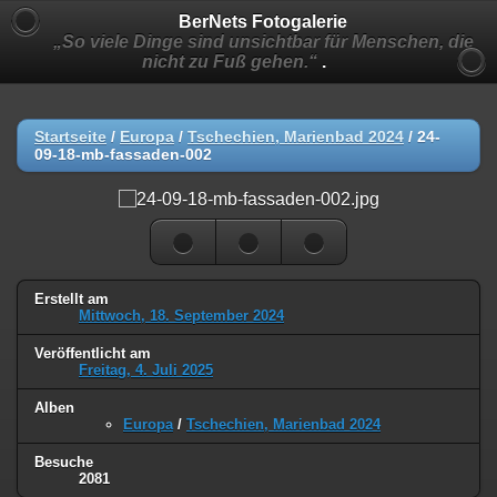
BerNets Fotogalerie
„So viele Dinge sind unsichtbar für Menschen, die
nicht zu Fuß gehen.“
.
Startseite
/
Europa
/
Tschechien, Marienbad 2024
/
24-
09-18-mb-fassaden-002
Erstellt am
Mittwoch, 18. September 2024
Veröffentlicht am
Freitag, 4. Juli 2025
Alben
Europa
/
Tschechien, Marienbad 2024
Besuche
2081