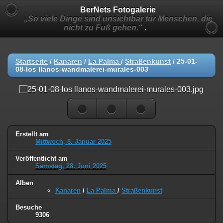
BerNets Fotogalerie
„So viele Dinge sind unsichtbar für Menschen, die
nicht zu Fuß gehen.“
.
Startseite
/
Kanaren
/
La Palma
/
Straßenkunst
/
25-01-
08-los llanos-wandmalerei-murales-003
Erstellt am
Mittwoch, 8. Januar 2025
Veröffentlicht am
Samstag, 28. Juni 2025
Alben
Kanaren
/
La Palma
/
Straßenkunst
Besuche
9306