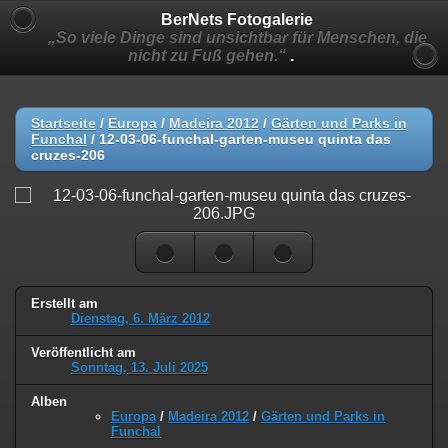
BerNets Fotogalerie
„So viele Dinge sind unsichtbar für Menschen, die
nicht zu Fuß gehen.“
.
Startseite
/
Europa
/
Madeira 2012
/
Gärten und Parks in
Funchal
/
12-03-06-funchal-garten-museu quinta das
cruzes-206
Erstellt am
Dienstag, 6. März 2012
Veröffentlicht am
Sonntag, 13. Juli 2025
Alben
Europa
/
Madeira 2012
/
Gärten und Parks in
Funchal