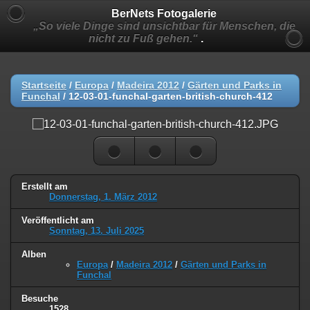
BerNets Fotogalerie
„So viele Dinge sind unsichtbar für Menschen, die
nicht zu Fuß gehen.“
.
Startseite
/
Europa
/
Madeira 2012
/
Gärten und Parks in
Funchal
/
12-03-01-funchal-garten-british-church-412
Erstellt am
Donnerstag, 1. März 2012
Veröffentlicht am
Sonntag, 13. Juli 2025
Alben
Europa
/
Madeira 2012
/
Gärten und Parks in
Funchal
Besuche
1528