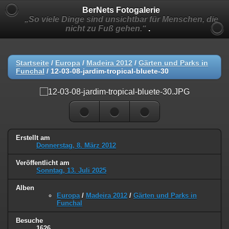
BerNets Fotogalerie
„So viele Dinge sind unsichtbar für Menschen, die
nicht zu Fuß gehen.“
.
Startseite
/
Europa
/
Madeira 2012
/
Gärten und Parks in
Funchal
/
12-03-08-jardim-tropical-bluete-30
Erstellt am
Donnerstag, 8. März 2012
Veröffentlicht am
Sonntag, 13. Juli 2025
Alben
Europa
/
Madeira 2012
/
Gärten und Parks in
Funchal
Besuche
1626