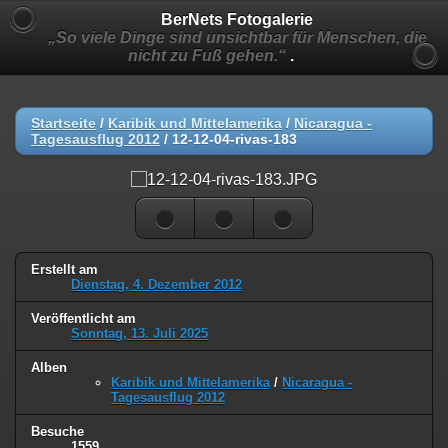
BerNets Fotogalerie
„So viele Dinge sind unsichtbar für Menschen, die
nicht zu Fuß gehen.“
.
Startseite
/
Karibik und Mittelamerika
/
Nicaragua -
Tagesausflug 2012
/
12-12-04-rivas-183
Erstellt am
Dienstag, 4. Dezember 2012
Veröffentlicht am
Sonntag, 13. Juli 2025
Alben
Karibik und Mittelamerika
/
Nicaragua -
Tagesausflug 2012
Besuche
1559