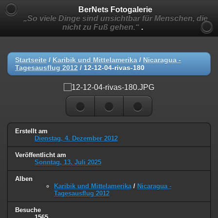
BerNets Fotogalerie
„So viele Dinge sind unsichtbar für Menschen, die
nicht zu Fuß gehen.“
.
Startseite
/
Karibik und Mittelamerika
/
Nicaragua -
Tagesausflug 2012
/
12-12-04-rivas-180
Erstellt am
Dienstag, 4. Dezember 2012
Veröffentlicht am
Sonntag, 13. Juli 2025
Alben
Karibik und Mittelamerika
/
Nicaragua -
Tagesausflug 2012
Besuche
1565