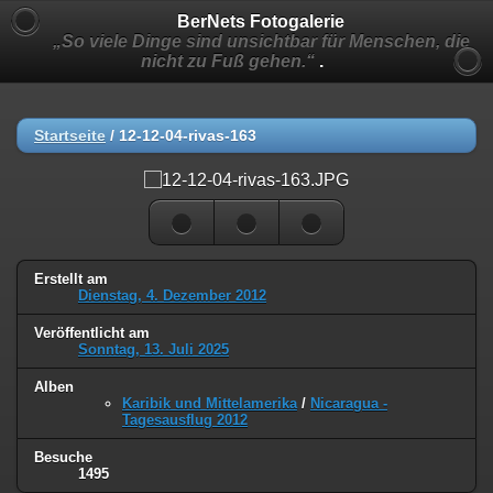
BerNets Fotogalerie
„So viele Dinge sind unsichtbar für Menschen, die
nicht zu Fuß gehen.“
.
Startseite
/
12-12-04-rivas-163
Erstellt am
Dienstag, 4. Dezember 2012
Veröffentlicht am
Sonntag, 13. Juli 2025
Alben
Karibik und Mittelamerika
/
Nicaragua -
Tagesausflug 2012
Besuche
1495