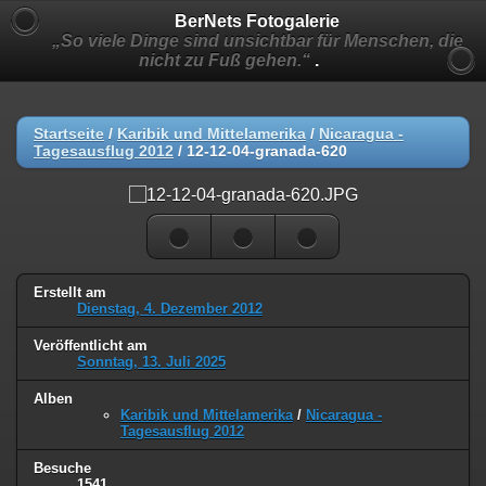
BerNets Fotogalerie
„So viele Dinge sind unsichtbar für Menschen, die
nicht zu Fuß gehen.“
.
Startseite
/
Karibik und Mittelamerika
/
Nicaragua -
Tagesausflug 2012
/
12-12-04-granada-620
Erstellt am
Dienstag, 4. Dezember 2012
Veröffentlicht am
Sonntag, 13. Juli 2025
Alben
Karibik und Mittelamerika
/
Nicaragua -
Tagesausflug 2012
Besuche
1541