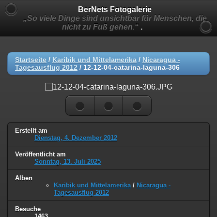
BerNets Fotogalerie
„So viele Dinge sind unsichtbar für Menschen, die
nicht zu Fuß gehen.“
.
Startseite
/
Karibik und Mittelamerika
/
Nicaragua -
Tagesausflug 2012
/
12-12-04-catarina-laguna-306
Erstellt am
Dienstag, 4. Dezember 2012
Veröffentlicht am
Sonntag, 13. Juli 2025
Alben
Karibik und Mittelamerika
/
Nicaragua -
Tagesausflug 2012
Besuche
1463