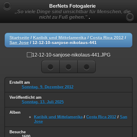
BerNets Fotogalerie
„So viele Dinge sind unsichtbar für Menschen, die
nicht zu Fuß gehen.“
.
Startseite
/
Karibik und Mittelamerika
/
Costa Rica 2012
/
San Jose
/
12-12-10-sanjose-nikolaus-441
Erstellt am
Sonntag, 9. Dezember 2012
Veröffentlicht am
Sonntag, 13. Juli 2025
Alben
Karibik und Mittelamerika
/
Costa Rica 2012
/
San
Jose
Besuche
1600