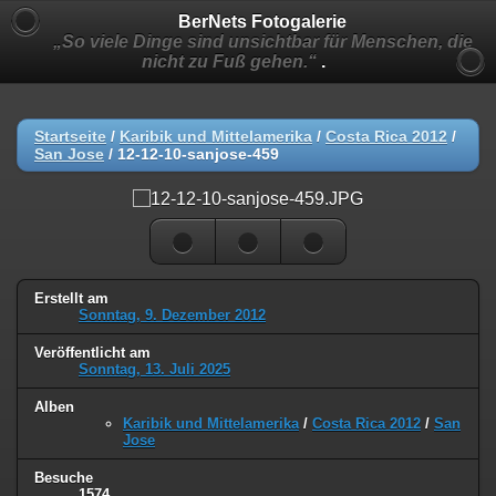
BerNets Fotogalerie
„So viele Dinge sind unsichtbar für Menschen, die
nicht zu Fuß gehen.“
.
Startseite
/
Karibik und Mittelamerika
/
Costa Rica 2012
/
San Jose
/
12-12-10-sanjose-459
Erstellt am
Sonntag, 9. Dezember 2012
Veröffentlicht am
Sonntag, 13. Juli 2025
Alben
Karibik und Mittelamerika
/
Costa Rica 2012
/
San
Jose
Besuche
1574