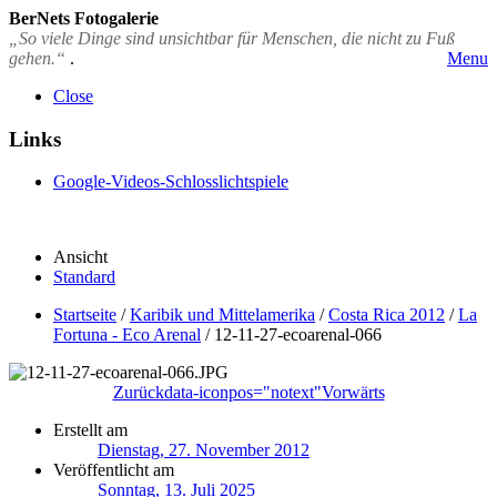
BerNets Fotogalerie
„So viele Dinge sind unsichtbar für Menschen, die nicht zu Fuß
gehen.“
.
Menu
Close
Links
Google-Videos-Schlosslichtspiele
Ansicht
Standard
Startseite
/
Karibik und Mittelamerika
/
Costa Rica 2012
/
La
Fortuna - Eco Arenal
/
12-11-27-ecoarenal-066
Zurück
data-iconpos="notext"
Vorwärts
Erstellt am
Dienstag, 27. November 2012
Veröffentlicht am
Sonntag, 13. Juli 2025