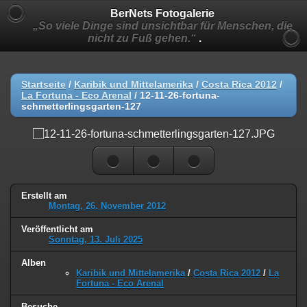
BerNets Fotogalerie
„So viele Dinge sind unsichtbar für Menschen, die
nicht zu Fuß gehen.“
.
Startseite
/
Karibik und Mittelamerika
/
Costa Rica 2012
/
La Fortuna - Eco Arenal
/
12-11-26-fortuna-
schmetterlingsgarten-127
Erstellt am
Montag, 26. November 2012
Veröffentlicht am
Sonntag, 13. Juli 2025
Alben
Karibik und Mittelamerika
/
Costa Rica 2012
/
La
Fortuna - Eco Arenal
Besuche