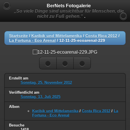
BerNets Fotogalerie
„So viele Dinge sind unsichtbar für Menschen, die
nicht zu Fuß gehen.“
.
Startseite
/
Karibik und Mittelamerika
/
Costa Rica 2012
/
La Fortuna - Eco Arenal
/
12-11-25-ecoarenal-229
Erstellt am
Sonntag, 25. November 2012
Veröffentlicht am
Sonntag, 13. Juli 2025
Alben
Karibik und Mittelamerika
/
Costa Rica 2012
/
La
Fortuna - Eco Arenal
Besuche
1418