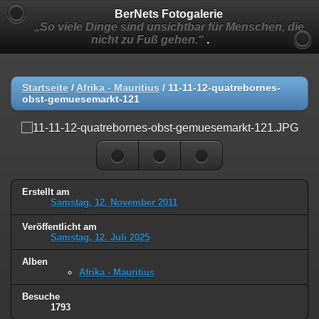
BerNets Fotogalerie
„So viele Dinge sind unsichtbar für Menschen, die
nicht zu Fuß gehen.“
.
Startseite
/
Afrika - Mauritius
/
11-11-12-quatrebornes-
obst-gemuesemarkt-121
Erstellt am
Samstag, 12. November 2011
Veröffentlicht am
Samstag, 12. Juli 2025
Alben
Afrika - Mauritius
Besuche
1793