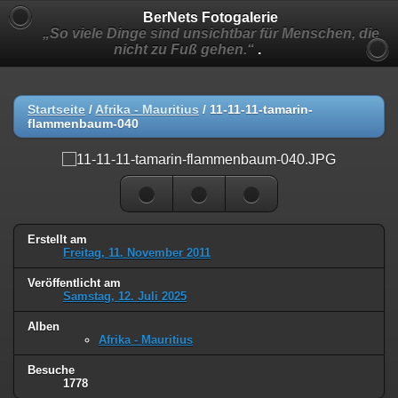
BerNets Fotogalerie
„So viele Dinge sind unsichtbar für Menschen, die
nicht zu Fuß gehen.“
.
Startseite
/
Afrika - Mauritius
/
11-11-11-tamarin-
flammenbaum-040
Erstellt am
Freitag, 11. November 2011
Veröffentlicht am
Samstag, 12. Juli 2025
Alben
Afrika - Mauritius
Besuche
1778