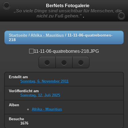
BerNets Fotogalerie
„So viele Dinge sind unsichtbar für Menschen, die
nicht zu Fuß gehen.“
.
Startseite
/
Afrika - Mauritius
/
11-11-06-quatrebornes-
218
Erstellt am
Sonntag, 6. November 2011
Veröffentlicht am
Samstag, 12. Juli 2025
Alben
Afrika - Mauritius
Besuche
1676