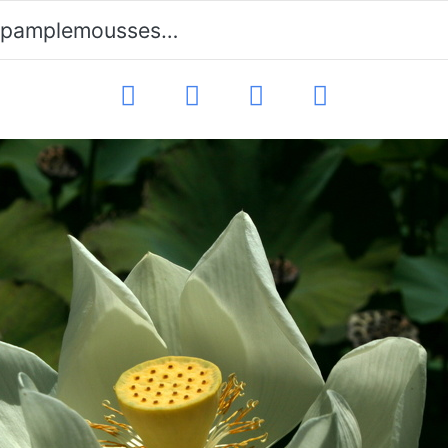
lemousses-lotusbluete-75