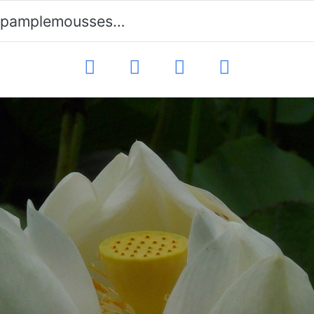
lemousses-lotusbluete-73