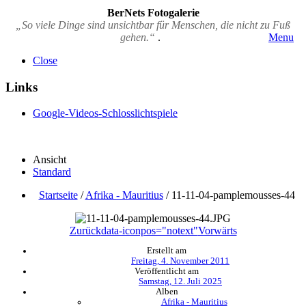
BerNets Fotogalerie
„So viele Dinge sind unsichtbar für Menschen, die nicht zu Fuß
gehen.“
.
Menu
Close
Links
Google-Videos-Schlosslichtspiele
Ansicht
Standard
Startseite
/
Afrika - Mauritius
/
11-11-04-pamplemousses-44
Zurück
data-iconpos="notext"
Vorwärts
Erstellt am
Freitag, 4. November 2011
Veröffentlicht am
Samstag, 12. Juli 2025
Alben
Afrika - Mauritius