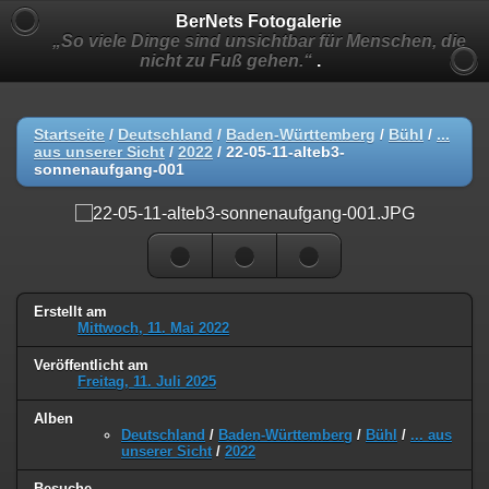
BerNets Fotogalerie
„So viele Dinge sind unsichtbar für Menschen, die
nicht zu Fuß gehen.“
.
Startseite
/
Deutschland
/
Baden-Württemberg
/
Bühl
/
...
aus unserer Sicht
/
2022
/
22-05-11-alteb3-
sonnenaufgang-001
Erstellt am
Mittwoch, 11. Mai 2022
Veröffentlicht am
Freitag, 11. Juli 2025
Alben
Deutschland
/
Baden-Württemberg
/
Bühl
/
... aus
unserer Sicht
/
2022
Besuche