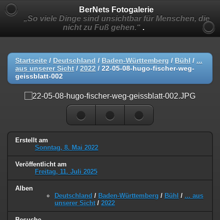
BerNets Fotogalerie
„So viele Dinge sind unsichtbar für Menschen, die
nicht zu Fuß gehen.“
.
Startseite
/
Deutschland
/
Baden-Württemberg
/
Bühl
/
...
aus unserer Sicht
/
2022
/
22-05-08-hugo-fischer-weg-
geissblatt-002
Erstellt am
Sonntag, 8. Mai 2022
Veröffentlicht am
Freitag, 11. Juli 2025
Alben
Deutschland
/
Baden-Württemberg
/
Bühl
/
... aus
unserer Sicht
/
2022
Besuche