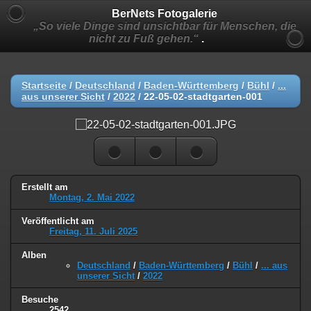
BerNets Fotogalerie
„So viele Dinge sind unsichtbar für Menschen, die
nicht zu Fuß gehen.“
.
Startseite
/
Deutschland
/
Baden-Württemberg
/
Bühl
/
...
aus unserer Sicht
/
2022
/
22-05-02-stadtgarten-001
Erstellt am
Montag, 2. Mai 2022
Veröffentlicht am
Freitag, 11. Juli 2025
Alben
Deutschland
/
Baden-Württemberg
/
Bühl
/
... aus
unserer Sicht
/
2022
Besuche
2542