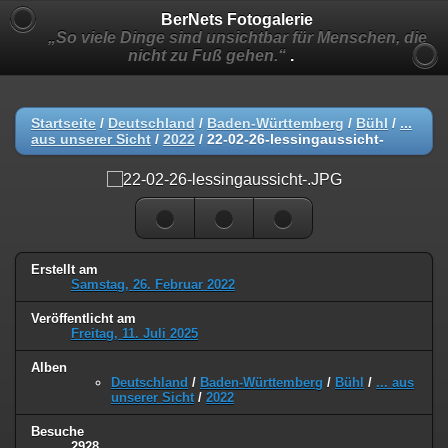
BerNets Fotogalerie
„So viele Dinge sind unsichtbar für Menschen, die
nicht zu Fuß gehen.“
.
Startseite
/
Deutschland
/
Baden-Württemberg
/
Bühl
/
...
aus unserer Sicht
/
2022
/
22-02-26-lessingaussicht-
Erstellt am
Samstag, 26. Februar 2022
Veröffentlicht am
Freitag, 11. Juli 2025
Alben
Deutschland
/
Baden-Württemberg
/
Bühl
/
... aus
unserer Sicht
/
2022
Besuche
2928