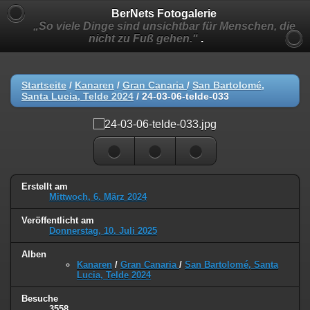
BerNets Fotogalerie
„So viele Dinge sind unsichtbar für Menschen, die
nicht zu Fuß gehen.“
.
Startseite
/
Kanaren
/
Gran Canaria
/
San Bartolomé,
Santa Lucia, Telde 2024
/
24-03-06-telde-033
Erstellt am
Mittwoch, 6. März 2024
Veröffentlicht am
Donnerstag, 10. Juli 2025
Alben
Kanaren
/
Gran Canaria
/
San Bartolomé, Santa
Lucia, Telde 2024
Besuche
3558