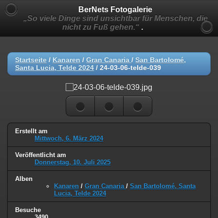
BerNets Fotogalerie
„So viele Dinge sind unsichtbar für Menschen, die
nicht zu Fuß gehen.“
.
Startseite
/
Kanaren
/
Gran Canaria
/
San Bartolomé,
Santa Lucia, Telde 2024
/
24-03-06-telde-039
Erstellt am
Mittwoch, 6. März 2024
Veröffentlicht am
Donnerstag, 10. Juli 2025
Alben
Kanaren
/
Gran Canaria
/
San Bartolomé, Santa
Lucia, Telde 2024
Besuche
3490