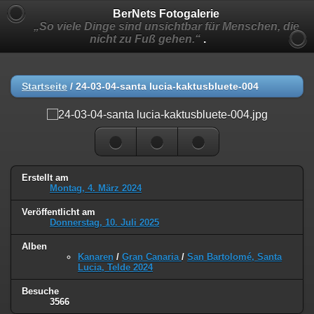
BerNets Fotogalerie
„So viele Dinge sind unsichtbar für Menschen, die
nicht zu Fuß gehen.“
.
Startseite
/
24-03-04-santa lucia-kaktusbluete-004
Erstellt am
Montag, 4. März 2024
Veröffentlicht am
Donnerstag, 10. Juli 2025
Alben
Kanaren
/
Gran Canaria
/
San Bartolomé, Santa
Lucia, Telde 2024
Besuche
3566