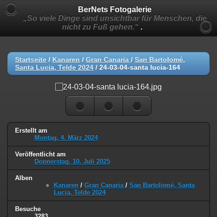
BerNets Fotogalerie
„So viele Dinge sind unsichtbar für Menschen, die
nicht zu Fuß gehen.“
.
Startseite
/
Kanaren
/
Gran Canaria
/
San Bartolomé,
Santa Lucia, Telde 2024
/
24-03-04-santa lucia-164
Erstellt am
Montag, 4. März 2024
Veröffentlicht am
Donnerstag, 10. Juli 2025
Alben
Kanaren
/
Gran Canaria
/
San Bartolomé, Santa
Lucia, Telde 2024
Besuche
3283