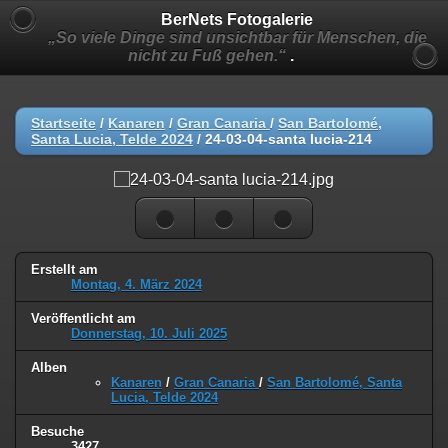
BerNets Fotogalerie
„So viele Dinge sind unsichtbar für Menschen, die
nicht zu Fuß gehen.“
.
Startseite
/
Kanaren
/
Gran Canaria
/
San Bartolomé,
Santa Lucia, Telde 2024
/
24-03-04-santa lucia-214
Erstellt am
Montag, 4. März 2024
Veröffentlicht am
Donnerstag, 10. Juli 2025
Alben
Kanaren
/
Gran Canaria
/
San Bartolomé, Santa
Lucia, Telde 2024
Besuche
3427