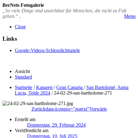
BerNets Fotogalerie
„So viele Dinge sind unsichtbar für Menschen, die nicht zu Fuß
gehen.“
.
Menu
Close
Links
Google-Videos-Schlosslichtspiele
Ansicht
Standard
Startseite
/
Kanaren
/
Gran Canaria
/
San Bartolomé, Santa
Lucia, Telde 2024
/
24-02-29-san-bartholome-271
Zurück
data-iconpos="notext"
Vorwärts
Erstellt am
Donnerstag, 29. Februar 2024
Veröffentlicht am
Donnerstag, 10. Juli 2025