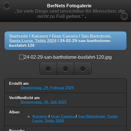
BerNets Fotogalerie
„So viele Dinge sind unsichtbar für Menschen, die
nicht zu Fuß gehen.“
.
Startseite
/
Kanaren
/
Gran Canaria
/
San Bartolomé,
Santa Lucia, Telde 2024
/
24-02-29-san-bartholome-
busfahrt-120
Erstellt am
Donnerstag, 29. Februar 2024
Veröffentlicht am
Donnerstag, 10. Juli 2025
Alben
Kanaren
/
Gran Canaria
/
San Bartolomé, Santa
Lucia, Telde 2024
Besuche