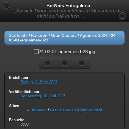
BerNets Fotogalerie
„So viele Dinge sind unsichtbar für Menschen, die
nicht zu Fuß gehen.“
.
Startseite
/
Kanaren
/
Gran Canaria
/
Agüimes 2024
/
24-
03-01-agueimes-023
Erstellt am
Freitag, 1. März 2024
Veröffentlicht am
Donnerstag, 10. Juli 2025
Alben
Kanaren
/
Gran Canaria
/
Agüimes 2024
Besuche
3599