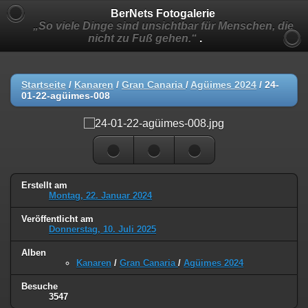
BerNets Fotogalerie
„So viele Dinge sind unsichtbar für Menschen, die
nicht zu Fuß gehen.“
.
Startseite
/
Kanaren
/
Gran Canaria
/
Agüimes 2024
/
24-
01-22-agüimes-008
Erstellt am
Montag, 22. Januar 2024
Veröffentlicht am
Donnerstag, 10. Juli 2025
Alben
Kanaren
/
Gran Canaria
/
Agüimes 2024
Besuche
3547