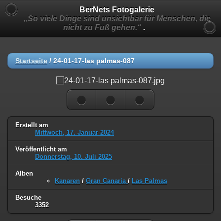
BerNets Fotogalerie
„So viele Dinge sind unsichtbar für Menschen, die
nicht zu Fuß gehen.“
.
Startseite
/
24-01-17-las palmas-087
Erstellt am
Mittwoch, 17. Januar 2024
Veröffentlicht am
Donnerstag, 10. Juli 2025
Alben
Kanaren
/
Gran Canaria
/
Las Palmas
Besuche
3352