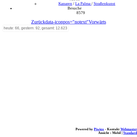
Kanaren
/
La Palma
/
Straßenkunst
Besuche
8579
Zurück
data-iconpos="notext"
Vorwärts
heute: 66, gestern: 92, gesamt: 12.623
Powered by
Piwigo
- Kontakt
Webmaster
Ansicht :
Mobil
|
Standard