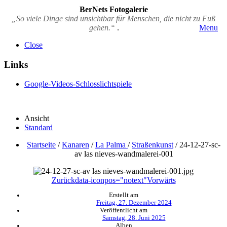
BerNets Fotogalerie
„So viele Dinge sind unsichtbar für Menschen, die nicht zu Fuß
gehen.“
.
Menu
Close
Links
Google-Videos-Schlosslichtspiele
Ansicht
Standard
Startseite
/
Kanaren
/
La Palma
/
Straßenkunst
/
24-12-27-sc-
av las nieves-wandmalerei-001
Zurück
data-iconpos="notext"
Vorwärts
Erstellt am
Freitag, 27. Dezember 2024
Veröffentlicht am
Samstag, 28. Juni 2025
Alben