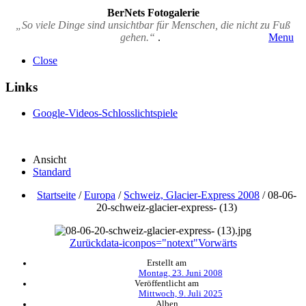
BerNets Fotogalerie
„So viele Dinge sind unsichtbar für Menschen, die nicht zu Fuß
gehen.“
.
Menu
Close
Links
Google-Videos-Schlosslichtspiele
Ansicht
Standard
Startseite
/
Europa
/
Schweiz, Glacier-Express 2008
/
08-06-
20-schweiz-glacier-express- (13)
Zurück
data-iconpos="notext"
Vorwärts
Erstellt am
Montag, 23. Juni 2008
Veröffentlicht am
Mittwoch, 9. Juli 2025
Alben