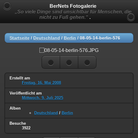
BerNets Fotogalerie
„So viele Dinge sind unsichtbar für Menschen, die
nicht zu Fuß gehen.“
.
Startseite
/
Deutschland
/
Berlin
/
08-05-14-berlin-576
Erstellt am
Freitag, 16. Mai 2008
Veröffentlicht am
Mittwoch, 9. Juli 2025
Alben
Deutschland
/
Berlin
Besuche
3922