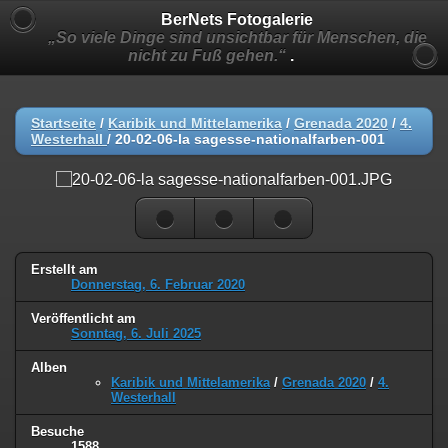
BerNets Fotogalerie
„So viele Dinge sind unsichtbar für Menschen, die
nicht zu Fuß gehen.“
.
Startseite
/
Karibik und Mittelamerika
/
Grenada 2020
/
4.
Westerhall
/
20-02-06-la sagesse-nationalfarben-001
Erstellt am
Donnerstag, 6. Februar 2020
Veröffentlicht am
Sonntag, 6. Juli 2025
Alben
Karibik und Mittelamerika
/
Grenada 2020
/
4.
Westerhall
Besuche
1588