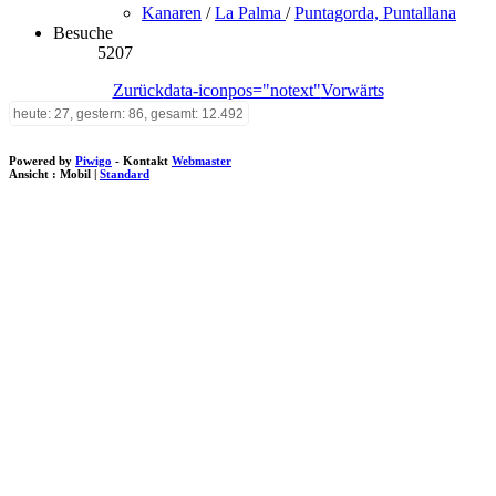
Kanaren
/
La Palma
/
Puntagorda, Puntallana
Besuche
5207
Zurück
data-iconpos="notext"
Vorwärts
heute: 27, gestern: 86, gesamt: 12.492
Powered by
Piwigo
- Kontakt
Webmaster
Ansicht :
Mobil
|
Standard