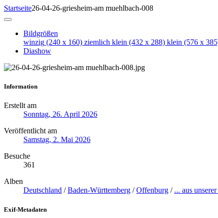
Startseite
26-04-26-griesheim-am muehlbach-008
Bildgrößen
winzig
(240 x 160)
ziemlich klein
(432 x 288)
klein
(576 x 385
Diashow
Information
Erstellt am
Sonntag, 26. April 2026
Veröffentlicht am
Samstag, 2. Mai 2026
Besuche
361
Alben
Deutschland
/
Baden-Württemberg
/
Offenburg
/
... aus unserer
Exif-Metadaten