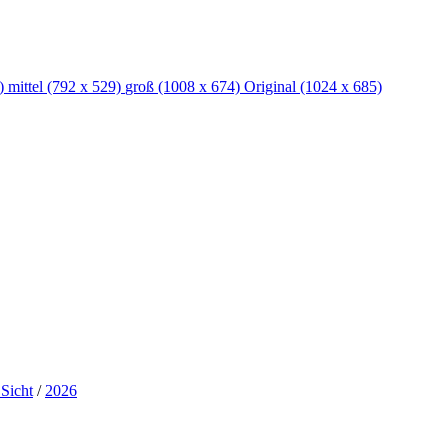
)
mittel
(792 x 529)
groß
(1008 x 674)
Original
(1024 x 685)
 Sicht
/
2026