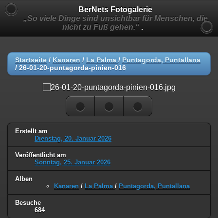
BerNets Fotogalerie
„So viele Dinge sind unsichtbar für Menschen, die
nicht zu Fuß gehen.“
.
Startseite
/
Kanaren
/
La Palma
/
Puntagorda, Puntallana
/
26-01-20-puntagorda-pinien-016
Erstellt am
Dienstag, 20. Januar 2026
Veröffentlicht am
Sonntag, 25. Januar 2026
Alben
Kanaren
/
La Palma
/
Puntagorda, Puntallana
Besuche
684