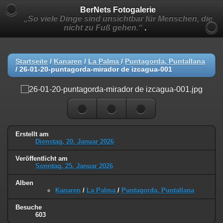
BerNets Fotogalerie
„So viele Dinge sind unsichtbar für Menschen, die
nicht zu Fuß gehen.“
.
Startseite
/
Kanaren
/
La Palma
/
Puntagorda, Puntallana
/
26-01-20-puntagorda-mirador de izcagua-001
Erstellt am
Dienstag, 20. Januar 2026
Veröffentlicht am
Sonntag, 25. Januar 2026
Alben
Kanaren
/
La Palma
/
Puntagorda, Puntallana
Besuche
603