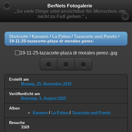
BerNets Fotogalerie
„So viele Dinge sind unsichtbar für Menschen, die
nicht zu Fuß gehen.“
.
Startseite
/
Kanaren
/
La Palma
/
Tazacorte und Puerto
/
19-11-25-tazacorte-plaza dr morales perez-
Erstellt am
Montag, 25. November 2019
Veröffentlicht am
Dienstag, 5. August 2025
Alben
Kanaren
/
La Palma
/
Tazacorte und Puerto
Besuche
3169