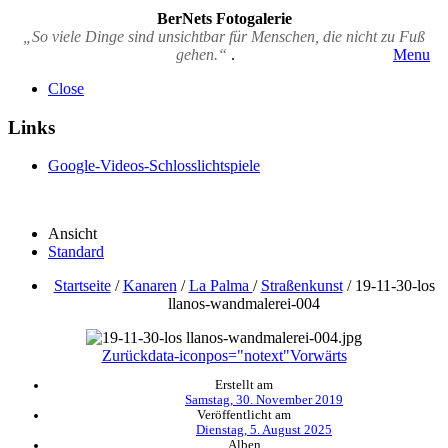
BerNets Fotogalerie
„So viele Dinge sind unsichtbar für Menschen, die nicht zu Fuß
gehen.“
.
Menu
Close
Links
Google-Videos-Schlosslichtspiele
Ansicht
Standard
Startseite
/
Kanaren
/
La Palma
/
Straßenkunst
/
19-11-30-los
llanos-wandmalerei-004
Zurück
data-iconpos="notext"
Vorwärts
Erstellt am
Samstag, 30. November 2019
Veröffentlicht am
Dienstag, 5. August 2025
Alben