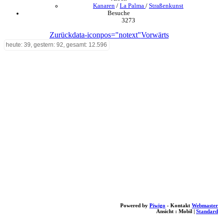
Kanaren
/
La Palma
/
Straßenkunst
Besuche
3273
Zurück
data-iconpos="notext"
Vorwärts
heute: 39, gestern: 92, gesamt: 12.596
Powered by
Piwigo
- Kontakt
Webmaster
Ansicht :
Mobil
|
Standard