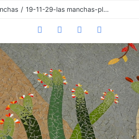
nchas
19-11-29-las manchas-plaza de la glorieta-046